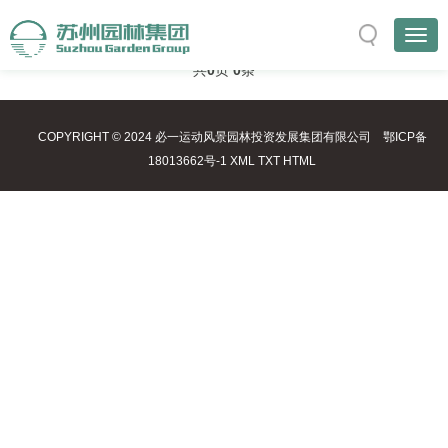
与
“建设”
相关的标签
首页
TAG标签
共
0
页
0
条
COPYRIGHT © 2024 必一运动风景园林投资发展集团有限公司
鄂ICP备
18013662号-1
XML
TXT
HTML