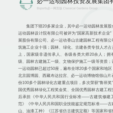
必一运动园林投资发展集团
Bsports必一网页版 Classical Gardens Group
集团下辖20多家企业，其中必一运动园林发展股
运动园林设计院有限公司被评为“国家高新技术企业”
展股份有限公司、必一运动香山古建园林工程有限公
筑施工企业十强；园林、绿化、古建各类专技人才占员
上，国家级非遗传承人、各级各类大师20余人；拥
级、园林古建施工一级、文物保护施工一级等资质；
一运动园林已超过50座，遍布全球20多个国家和地
北京园博园、西藏布达拉宫、必一运动博物馆假山片石
份100多个园林绿化古建重点项目，多次荣获“鲁班奖”
国优秀园林绿化工程奖金奖、全国优秀园林古建工程
后承担《中华人民共和国行业标准——古建筑修建
范》《中华人民共和国职业技能鉴定规范标准——古
山、油漆工种》《江苏省仿古建筑定额》等国家和省