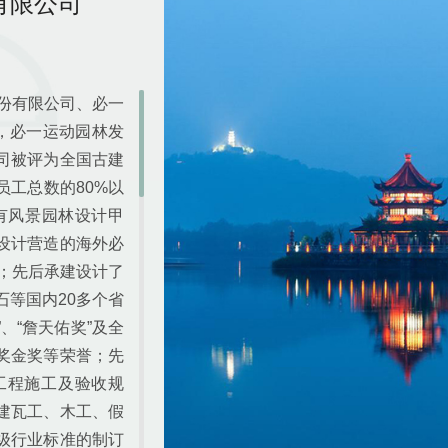
有限公司
份有限公司、必一
，必一运动园林发
司被评为全国古建
工总数的80%以
有风景园林设计甲
设计营造的海外必
区；先后承建设计了
等国内20多个省
、“詹天佑奖”及全
奖金奖等荣誉；先
工程施工及验收规
建瓦工、木工、假
级行业标准的制订